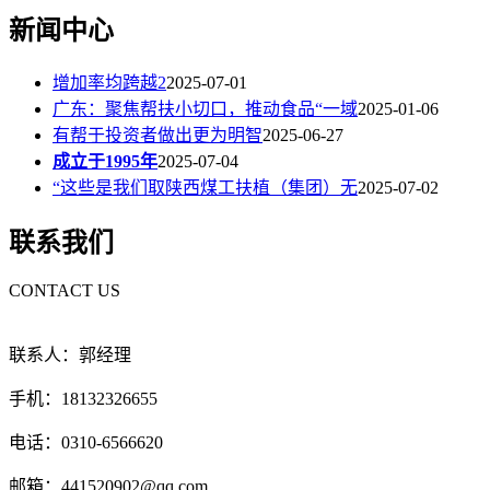
新闻中心
增加率均跨越2
2025-07-01
广东：聚焦帮扶小切口，推动食品“一域
2025-01-06
有帮于投资者做出更为明智
2025-06-27
成立于1995年
2025-07-04
“这些是我们取陕西煤工扶植（集团）无
2025-07-02
联系我们
CONTACT US
联系人：郭经理
手机：18132326655
电话：0310-6566620
邮箱：441520902@qq.com