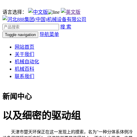
语言选择：
搜 索
导航菜单
Toggle navigation
网站首页
关于我们
机械自动化
机械百科
联系我们
新闻中心
以及细密的驱动组
天津市楚天环保正在这一发现上的摸索，名为“一种分体系体例冷