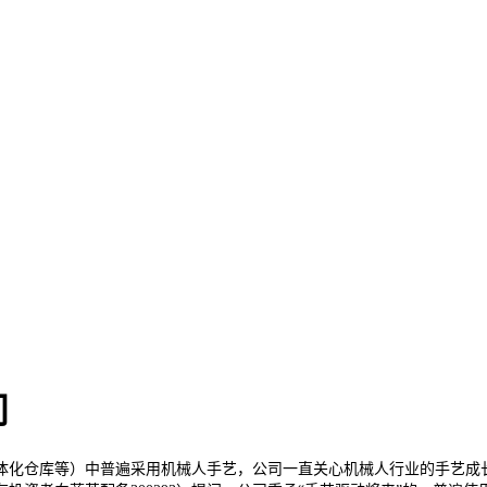
问
化仓库等）中普遍采用机械人手艺，公司一直关心机械人行业的手艺成长