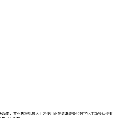
趋向，并积极将机械人手艺使用正在清洗设备和数字化工场等从停业