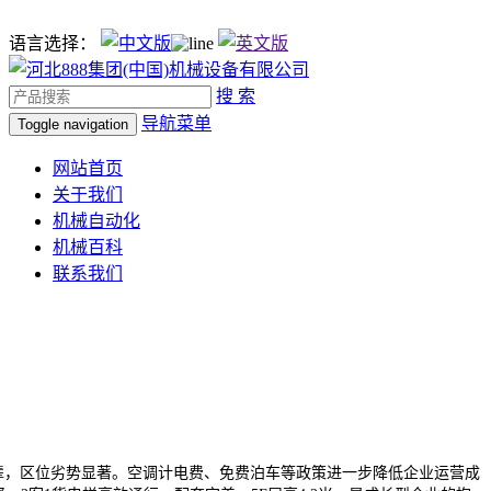
语言选择：
搜 索
导航菜单
Toggle navigation
网站首页
关于我们
机械自动化
机械百科
联系我们
，区位劣势显著。空调计电费、免费泊车等政策进一步降低企业运营成