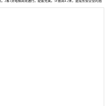
。2客1货电梯高效通行。配套完美。5F层高4.2米，是成长型企业的抱
，