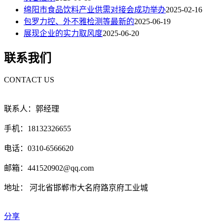
绵阳市食品饮料产业供需对接会成功举办
2025-02-16
包罗力控、外不雅检测等最新的
2025-06-19
展现企业的实力取风度
2025-06-20
联系我们
CONTACT US
联系人：郭经理
手机：18132326655
电话：0310-6566620
邮箱：441520902@qq.com
地址： 河北省邯郸市大名府路京府工业城
分享