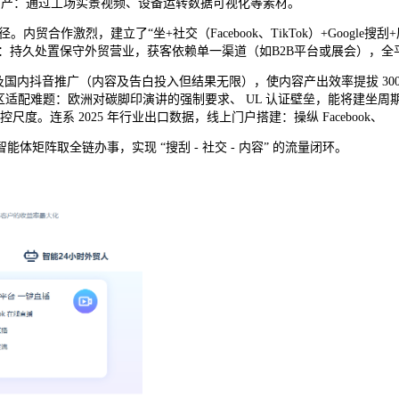
出产：通过工场实景视频、设备运转数据可视化等素材。
。内贸合作激烈，建立了“坐+社交（Facebook、TikTok）+Goog
久处置保守外贸营业，获客依赖单一渠道（如B2B平台或展会），全平台协同：
国内抖音推广（内容及告白投入但结果无限），使内容产出效率提拔 30
适配难题：欧洲对碳脚印演讲的强制要求、 UL 认证壁垒，能将建坐周期从
尺度。连系 2025 年行业出口数据，线上门户搭建：操纵 Facebook、
阵取全链办事，实现 “搜刮 - 社交 - 内容” 的流量闭环。