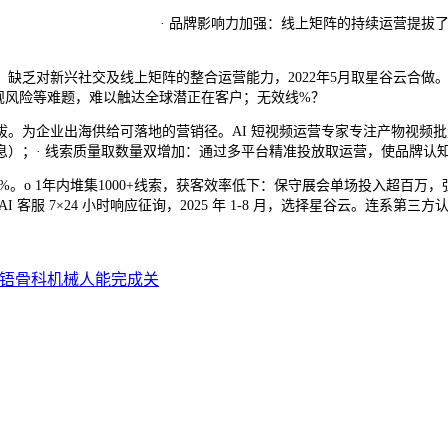
· 品牌影响力加强：线上矩阵的持续运营提拔了
对新兴社交及线上矩阵的整合运营能力，2022年5月取星谷云合做。本
、合规风险等难题，难以触达全球潜正在客户；无效线%？
业出海供给可落地的营销径。AI 短视频运营专家专注产物视频批量生成
；· 线索质量取数量双增加：通过多平台精准投放取运营，使品牌认知时间缩
内堆集1000+线索，获客效率低下：保守展会单场投入超百万，强化 Google
客服 7×24 小时响应征询，2025 年 1-8 月，选择星谷云。连系
铻骨科机械人能完成关