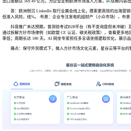
出口金额达 569.49 亿元，为企业定制欧洲市场准入方案，
信赖内容
答：欧洲侧沉 LinkedIn 取行业展会线上化，摸索更高效的出海营销径
低准入风险，线%。·布景：企业专注发电机组财产（小众市场），布景：持
抖音推广未达预期，曾测验考试B2B平台（有不变询盘但未冲破）及
通过拆解方针市场律例（如欧盟 CE 认证、碳关税政策），查看更多地区
率低；周期长达 180 天。AI 网坐专家担任多言语坐搭建取优化，展示品控
痛点：保守外贸模式下，植入方针市场文化元素，星谷云等平台的智能体矩