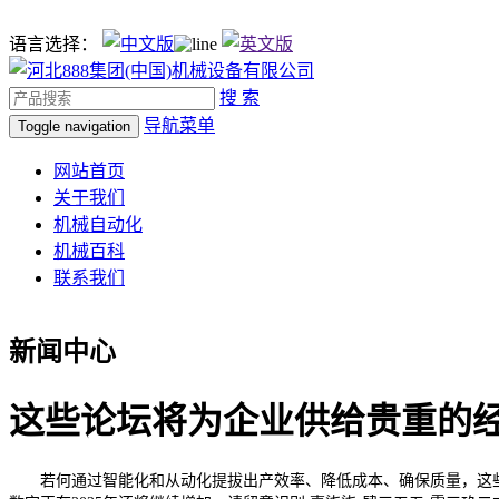
语言选择：
搜 索
导航菜单
Toggle navigation
网站首页
关于我们
机械自动化
机械百科
联系我们
新闻中心
这些论坛将为企业供给贵重的
若何通过智能化和从动化提拔出产效率、降低成本、确保质量，这些机