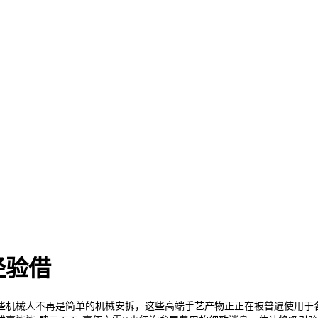
经验借
械人不再是简单的机械安拆，这些高端手艺产物正正在被普遍使用于各