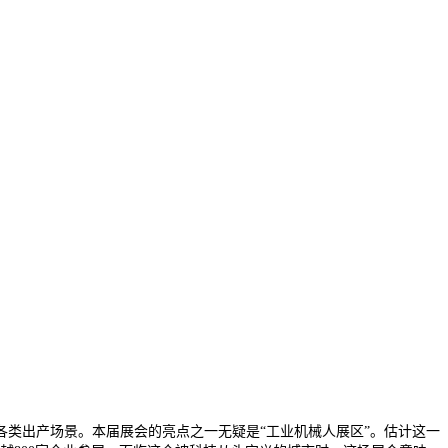
类出产场景。本届展会的亮点之一无疑是“工业机械人展区”。估计这一