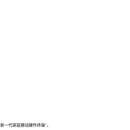
新一代家庭挪动硬件终端”。