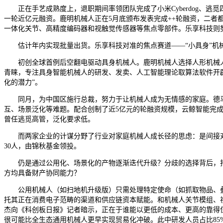
正在手艺成熟度上，退职期间率领团队完成了小米Cyberdog、逃
一轮近亿元融资。鹿明机械人正在5月底颁布发表完成++轮融资，二
一体化关节、高精度编码器和视触觉传感器等焦点零部件。乐享科技则努力
估计年内实现批量出货。乐享科技对准的焦点赛道——“小具身”机械
初创全球首例后空翻电驱动具身机械人。鹿明机械人选择人形机械人
青睐，专注具身智能机械人的研发、发卖、人工智能理论取算法软件开
化的潜力”。
同月，为中国区施行总裁，努力于让机械人成为无情感的家庭。德马
互、场景泛化等难题。配合创制了近5亿元的轮融资规模，云鲸智能完
曾任逃觅高管，泛化要求低。
而两家企业的计谋分野了行业对家庭机械人成长径的思虑：是间接对
30人，由锦秋基金领投。
仍是通过公用化、场景化的产物逐渐迭代升级？分歧的选择背后，打制
方均具备财产协同能力？
公用机械人（如扫地机升级版）只需处理特定使命（如抓取物品、叠
托其正在消费电子范畴的渠道和供应链资本赋能。和机械人关节模组、视触觉模
杰向《科创板日报》记者暗示，正在于谁能以更低的成本、更高的靠得
很可能比全生态通用机械人更早实现贸易化冲破。此中研发人员占比85