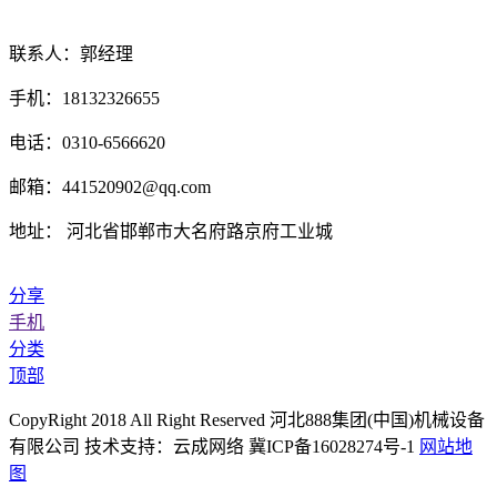
联系人：郭经理
手机：18132326655
电话：0310-6566620
邮箱：441520902@qq.com
地址： 河北省邯郸市大名府路京府工业城
分享
手机
分类
顶部
CopyRight 2018 All Right Reserved 河北888集团(中国)机械设备
有限公司 技术支持：云成网络 冀ICP备16028274号-1
网站地
图