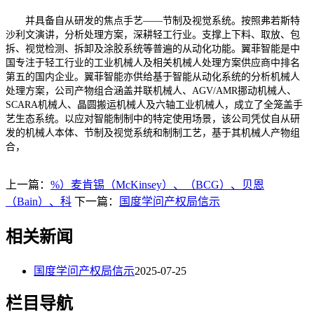
并具备自从研发的焦点手艺——节制及视觉系统。按照弗若斯特
沙利文演讲，分析处理方案，深耕轻工行业。支撑上下料、取放、包
拆、视觉检测、拆卸及涂胶系统等普遍的从动化功能。翼菲智能是中
国专注于轻工行业的工业机械人及相关机械人处理方案供应商中排名
第五的国内企业。翼菲智能亦供给基于智能从动化系统的分析机械人
处理方案，公司产物组合涵盖并联机械人、AGV/AMR挪动机械人、
SCARA机械人、晶圆搬运机械人及六轴工业机械人，成立了全笼盖手
艺生态系统。以应对智能制制中的特定使用场景，该公司凭仗自从研
发的机械人本体、节制及视觉系统和制制工艺，基于其机械人产物组
合，
上一篇：
%）麦肯锡（McKinsey）、（BCG）、贝恩
（Bain）、科
下一篇：
国度学问产权局信示
相关新闻
国度学问产权局信示
2025-07-25
栏目导航