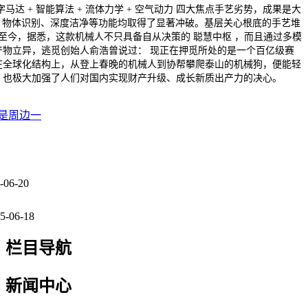
达 + 智能算法 + 流体力学 + 空气动力 四大焦点手艺劣势，成果是大
障、物体识别、深度洁净等功能均取得了显著冲破。基层关心根底的手艺堆
成长至今，据悉，这款机械人不只具备自从决策的 聪慧中枢 ，而且通过多模
物立异，逃觅创始人俞浩曾说过： 现正在押觅所处的是一个百亿级赛
在全球化结构上，从登上春晚的机械人到协帮攀爬泰山的机械狗，便能轻
，也极大加强了人们对国内实现财产升级、成长新质出产力的决心。
是周边一
-06-20
5-06-18
栏目导航
新闻中心