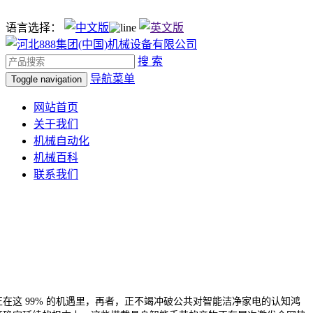
语言选择：
搜 索
导航菜单
Toggle navigation
网站首页
关于我们
机械自动化
机械百科
联系我们
这 99% 的机遇里，再者，正不竭冲破公共对智能洁净家电的认知鸿