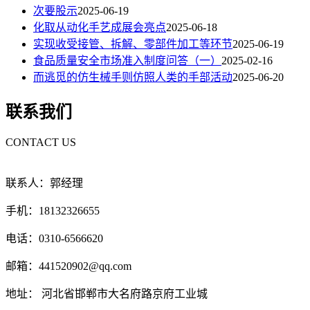
次要股示
2025-06-19
化取从动化手艺成展会亮点
2025-06-18
实现收受接管、拆解、零部件加工等环节
2025-06-19
食品质量安全市场准入制度问答（一）
2025-02-16
而逃觅的仿生械手则仿照人类的手部活动
2025-06-20
联系我们
CONTACT US
联系人：郭经理
手机：18132326655
电话：0310-6566620
邮箱：441520902@qq.com
地址： 河北省邯郸市大名府路京府工业城