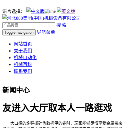
语言选择：
搜 索
导航菜单
Toggle navigation
网站首页
关于我们
机械自动化
机械百科
联系我们
新闻中心
友进入大厅取本人一路逛戏
大口径的炮弹撕碎仇敌拆甲的霎时，玩家能够尽情享受金属带来